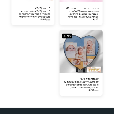
כרטיס חבר מועדון דברים יפים VIP
לב בזלת (15/15)
הצטרפו למועדון ה-VIP של דברים
לב בזלת (15/15) הוא פריט ייחודי
יפים ותיהנו מהטבות מיוחדות,
בקטגוריית סובלימציה הדפסה על
והנחות בלעדיות . אין כמו להיות
מוצרים. פריט זה אידיאלי להדפסת
₪
85
₪
12
חבר מועדון דברים יפים VIP!
תמונות אישיות, הקדשות, או כל
₪
100
עיצוב ייחודי שתרצו שיהיה נצחי
ומרשים. עשוי מחומר קשיח ואיכותי,
מבטיח שמירה על התמונות או
ההקדשות לאורך זמן.
-31.72%
לב בזלת גדול 18/18
'לב בזלת גדול מגיע במידות של 18 על
18 סנטימטר, עשוי מחומרים עמידים .
מתאים לשימוש כמתנה אישית,
₪
99
ומעורר התפעלות ומציג רושם
₪
145
יוקרתי.