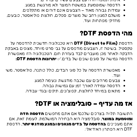
הדפסה שמוטמעת במשטח המוצר ולא מורגשת במגע.
עמידות גבוהה מאוד – הצבעים אינם דוהים או מתקלפים.
מושלם למגוון רחב של מוצרים: ספלים, חולצות פוליאסטר, כובעים,
מחזיקי מפתחות ועוד.
מהי הדפסת DTF?
הדפסת
DTF (Direct to Film)
היא טכנולוגיה חדשנית להדפסה על
טקסטיל. בשיטה זו, הצבעים מודפסים על גבי סרט מיוחד, מצופים באבקת
הדבקה ולאחר מכן מועברים לבד בעזרת חום. הטכנולוגיה הזו מאפשרת
הדפסה גמישה על סוגים שונים של בדים.✅
יתרונות הדפסת DTF:
מאפשרת הדפסה על כל סוגי הבדים, כולל כותנה, פוליאסטר, משי
ועוד.
צבעים מרהיבים עם שכבה מודגשת ונעימה למגע.
הדפסה עמידה לאורך זמן עם גמישות גבוהה.
מתאים במיוחד לחולצות, קפוצ'ונים, תיקים ובגדי עבודה.
אז מה עדיף – סובלימציה או DTF?
התשובה תלויה בצרכים שלכם! אם אתם מחפשים
הדפסה חדה
ומוטמעת במוצר
, סובלימציה היא הבחירה המושלמת. לעומת זאת, אם
אתם מעוניינים
בהדפסה על בדים מגוונים ובמגע מודגש יותר
, הדפסת
DTF היא הפתרון האידיאלי.