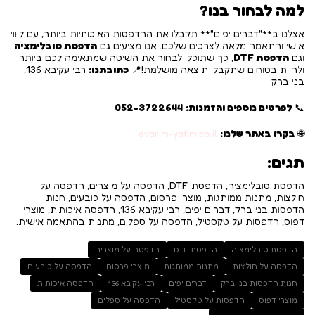
למה לבחור בנו?
אצלנו ב**"דברים יפים"** תקבלו את ההדפסות האיכותיות ביותר, עם ליווי
אישי והתאמה מלאה לצרכים שלכם. אנו מציעים גם
הדפסת סובלימציה
וגם
הדפסת DTF
, כך שתוכלו לבחור את השיטה שמתאימה לכם ביותר
ולהיות בטוחים שתקבלו תוצאה מושלמת!📍
כתובתנו:
רבי עקיבא 136,
בני ברק
📞
לפרטים נוספים והזמנות:
052-3722644
🌐
בקרו באתר שלנו:
dvarim-yafim.co.il
תגים:
הדפסת סובלימציה, הדפסת DTF, הדפסה על מוצרים, הדפסה על
חולצות, מתנות ממותגות, מוצרי פרסום, הדפסה על כובעים, חנות
הדפסות בני ברק, דברים יפים, רבי עקיבא 136, הדפסה איכותית, מוצרי
דפוס, הדפסות על טקסטיל, הדפסה על ספלים, מתנות בהתאמה אישית.
הדפסת סובלימציה
הדפסת DTF
הדפסה על מוצרים
הדפסה על חולצות
מתנות ממותגות
מוצרי פרסום
הדפסה על כובעים
חנות הדפסות בני ברק
דברים יפים
רבי עקיבא 136
הדפסה איכותית
מוצרי דפוס
הדפסות על טקסטיל
הדפסה על ספלים