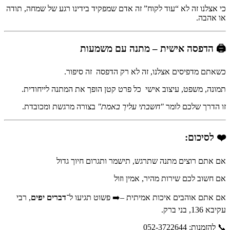
כי אצלנו זה לא “עוד לקוח” זה אדם שמפקיד בידינו רגע של שמחה, תודה
או אהבה.
🖨️ הדפסה אישית – מתנה עם משמעות
כשאתם מדפיסים אצלנו, זה לא רק הדפסה זה סיפור.
תמונה, משפט, עיצוב אישי כל פרט קטן הופך את המתנה לייחודית.
זו הדרך שלכם לומר
"חשבתי עליך באמת"
בצורה מרגשת ומכובדת.
❤️ לסיכום:
אם אתם רוצים מתנה שתרגש, תישמר ותגרום חיוך גדול
אם חשוב לכם שירות מהיר, אמין וזול
אם אתם אוהבים איכות אמיתית –➡️ פשוט תגיעו ל־
דברים יפים
, רבי
עקיבא 136, בני ברק.
📞 להזמנות: 052-3722644