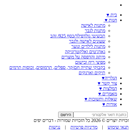
בית ♥️
חנות ♥️
מתנות לאישה
מתנות לגבר
תכשיטי גולדפילד/כסף 925/ זהב
שעונים לאישה ולגבר
מתנות לילדים ונוער
גאדג'טים ואלקטרוניקה
מיתוג והדפסה על מוצרים
מפיצי ריח ובישום
בקבוקי שתייה חם/קר, ספלים, תרמוסים, וכוסות תרמים
תיקים וארנקים
הגלריה♥️
צור קשר ♥️
המלצות ♥️
מאמרים ♥️
שאלות ותשובות ♥️
אודות ♥️
הירשם
זכויות יוצרים © 2026 כל הזכויות שמורות -
דברים יפים
תנאי שימוש
|
מדיניות פרטיות
|
נגישות