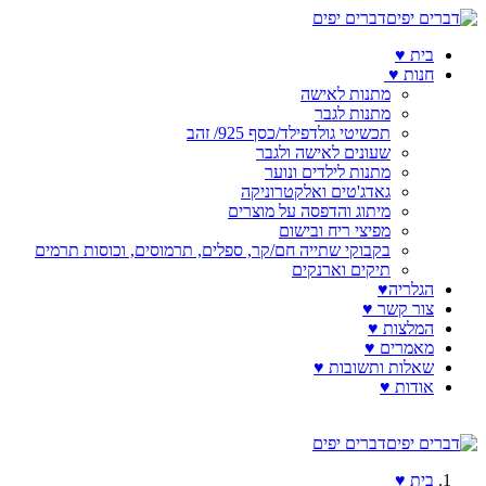
דברים יפים
בית ♥️
חנות ♥️
מתנות לאישה
מתנות לגבר
תכשיטי גולדפילד/כסף 925/ זהב
שעונים לאישה ולגבר
מתנות לילדים ונוער
גאדג'טים ואלקטרוניקה
מיתוג והדפסה על מוצרים
מפיצי ריח ובישום
בקבוקי שתייה חם/קר, ספלים, תרמוסים, וכוסות תרמים
תיקים וארנקים
הגלריה♥️
צור קשר ♥️
המלצות ♥️
מאמרים ♥️
שאלות ותשובות ♥️
אודות ♥️
דברים יפים
בית ♥️