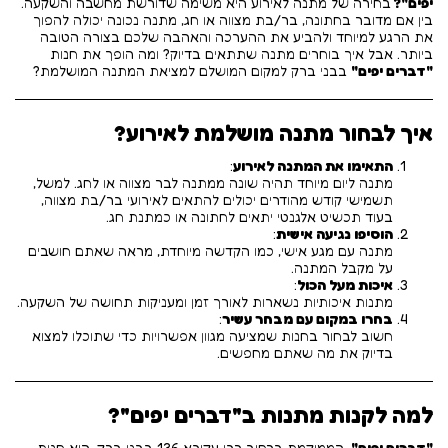
יפים"?
בחירה של מתנה לאירוע היא משימה שדורשת מחשבה והשקעה.
בין אם מדובר בחתונה, בר/בת מצווה או חג, מתנה נכונה יכולה להפוך
את הרגע למיוחד ולהביע את ההערכה והאהבה שלכם בצורה הטובה
ביותר. אבל איך בוחרים מתנה שתתאים בדיוק? ומה הופך את חנות
"דברים יפים"
בבני ברק למקום המושלם למציאת המתנה המושלמת?
איך לבחור מתנה מושלמת לאירוע?
התאימו את המתנה לאירוע
:
מתנה ליום מיוחד תהיה שונה ממתנה לבר מצווה או לחג. למשל,
תשמישי קודש מהודרים יכולים להתאים לאירועי בר/בת מצווה,
בעוד תכשיט אלגנטי יתאים לחתונה או כמתנת חג.
הוסיפו נגיעה אישית
:
מתנה עם מגע אישי, כמו הקדשה מיוחדת, מראה שאתם חושבים
על מקבל המתנה.
איכות מעל הכול
:
מתנות איכותיות נשארות לאורך זמן ומעניקות תחושה של השקעה.
בחרו במקום עם מבחר עשיר
:
חשוב לבחור בחנות שמציעה מגוון אפשרויות כדי שתוכלו למצוא
בדיוק את מה שאתם מחפשים.
למה לקנות מתנות ב"דברים יפים"?
"דברים יפים"
, הממוקמת ברחוב רבי עקיבא 136 בבני ברק, היא חנות