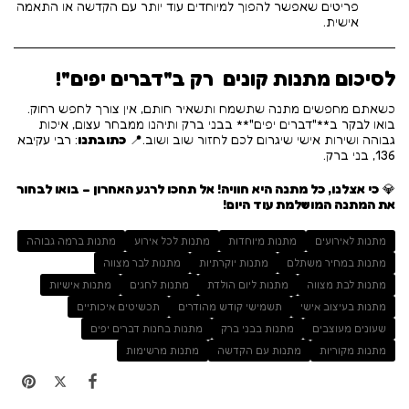
פריטים שאפשר להפוך למיוחדים עוד יותר עם הקדשה או התאמה
אישית.
לסיכום מתנות קונים רק ב"דברים יפים"!
כשאתם מחפשים מתנה שתשמח ותשאיר חותם, אין צורך לחפש רחוק.
בואו לבקר ב**"דברים יפים"** בבני ברק ותיהנו ממבחר עצום, איכות
גבוהה ושירות אישי שיגרום לכם לחזור שוב ושוב.📍
כתובתנו
: רבי עקיבא
136, בני ברק.
💎
כי אצלנו, כל מתנה היא חוויה!
אל תחכו לרגע האחרון – בואו לבחור
את המתנה המושלמת עוד היום!
מתנות לאירועים
מתנות מיוחדות
מתנות לכל אירוע
מתנות ברמה גבוהה
מתנות במחיר משתלם
מתנות יוקרתיות
מתנות לבר מצווה
מתנות לבת מצווה
מתנות ליום הולדת
מתנות לחגים
מתנות אישיות
מתנות בעיצוב אישי
תשמישי קודש מהודרים
תכשיטים איכותיים
שעונים מעוצבים
מתנות בבני ברק
מתנות בחנות דברים יפים
מתנות מקוריות
מתנות עם הקדשה
מתנות מרשימות