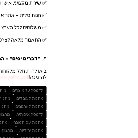
✅ שירות מקצועי, אישי ומ
✅ חנות פיזית + אתר אונל
✅ משלוחים לכל הארץ
✅ התאמה מלאה לצרכים 
📍
"דברים יפים" – המ
בואו להיות חלק מלקוחו
להזמנה!
m-yafim.co.il
הדפסה על מוצרים
מיתו
מתנות לעובדים
מתנות 
מתנות לארגונים
מתנות
הדפסה איכותית
מתנות
מתנות עם תמונה
מתנו
מתנות יהודיות
מתנות ל