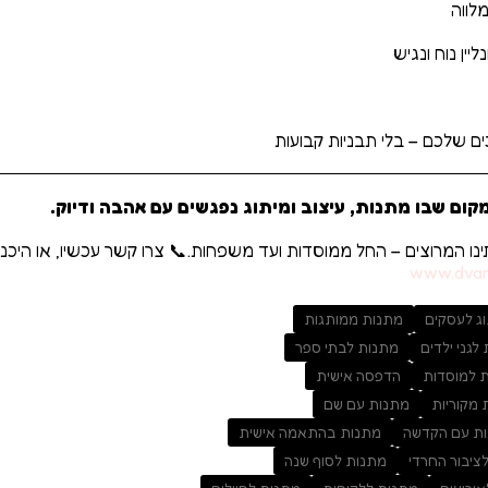
לווה
יין נוח ונגיש
שלכם – בלי תבניות קבועות
קום שבו מתנות, עיצוב ומיתוג נפגשים עם אהבה ודיוק.
תינו המרוצים – החל ממוסדות ועד משפחות.📞 צרו קשר עכשיו, או היכנ
www.dvari
ג לעסקים
מתנות ממותגות
לגני ילדים
מתנות לבתי ספר
 למוסדות
הדפסה אישית
 מקוריות
מתנות עם שם
ת עם הקדשה
מתנות בהתאמה אישית
ציבור החרדי
מתנות לסוף שנה