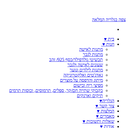
צפה בגלריה המלאה
בית ♥️
חנות ♥️
מתנות לאישה
מתנות לגבר
תכשיטי גולדפילד/כסף 925/ זהב
שעונים לאישה ולגבר
מתנות לילדים ונוער
גאדג'טים ואלקטרוניקה
מיתוג והדפסה על מוצרים
מפיצי ריח ובישום
בקבוקי שתייה חם/קר, ספלים, תרמוסים, וכוסות תרמים
תיקים וארנקים
הגלריה♥️
צור קשר ♥️
המלצות ♥️
מאמרים ♥️
שאלות ותשובות ♥️
אודות ♥️