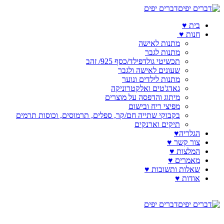
דברים יפים
בית ♥️
חנות ♥️
מתנות לאישה
מתנות לגבר
תכשיטי גולדפילד/כסף 925/ זהב
שעונים לאישה ולגבר
מתנות לילדים ונוער
גאדג'טים ואלקטרוניקה
מיתוג והדפסה על מוצרים
מפיצי ריח ובישום
בקבוקי שתייה חם/קר, ספלים, תרמוסים, וכוסות תרמים
תיקים וארנקים
הגלריה♥️
צור קשר ♥️
המלצות ♥️
מאמרים ♥️
שאלות ותשובות ♥️
אודות ♥️
דברים יפים