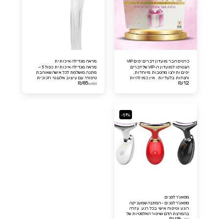
כרטיס חבר מועדון דברים יפים VIP
מראה מגדילה איכותית
הצטרפו למועדון ה-VIP של דברים
מראה מגדילה איכותית כפול 5 –
יפים ותיהנו מהטבות מיוחדות,
מתנה מושלמת לכל אישה שאוהבת
והנחות בלעדיות . אין כמו להיות
טיפוח! עם עיצוב אלגנטי וזכוכית
₪
85
₪
12
חבר מועדון דברים יפים VIP!
איכותית, המראה הזו מציעה הגדלה
₪
100
מצוינת ומאפשרת ראייה ברורה של
כל הפרטים הקטנים (ראש המראה
מתכוונת)
-51%
מסאג'ר לפנים
מסאג'ר לפנים - המתנה שמעניקה
רוגע וטיפוח אישי בכל רגע. עזרה
בהמרצת הדם ושיפור האלסטיות של
₪
49
העור, הדרך האולטימטיבית לפינוק