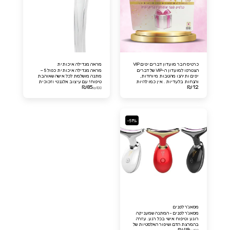
כרטיס חבר מועדון דברים יפים VIP
מראה מגדילה איכותית
הצטרפו למועדון ה-VIP של דברים
מראה מגדילה איכותית כפול 5 –
יפים ותיהנו מהטבות מיוחדות,
מתנה מושלמת לכל אישה שאוהבת
והנחות בלעדיות . אין כמו להיות
טיפוח! עם עיצוב אלגנטי וזכוכית
₪
85
₪
12
חבר מועדון דברים יפים VIP!
איכותית, המראה הזו מציעה הגדלה
₪
100
מצוינת ומאפשרת ראייה ברורה של
כל הפרטים הקטנים (ראש המראה
מתכוונת)
-51%
מסאג'ר לפנים
מסאג'ר לפנים - המתנה שמעניקה
רוגע וטיפוח אישי בכל רגע. עזרה
בהמרצת הדם ושיפור האלסטיות של
₪
49
העור, הדרך האולטימטיבית לפינוק