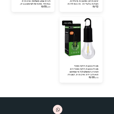
יפים ותיהנו מהטבות מיוחדות,
חווית שמע מושלמת ואיכותית
והנחות בלעדיות . אין כמו להיות
במיוחד. מתאימה לשימוש בבית,
₪
55
₪
12
חבר מועדון דברים יפים VIP!
המערכת כוללת מיקרופון איכותי
₪
99
מתאימה לילדים ומבוגרים
-33.33%
מנורה נטענת חזקה מאוד
מנורה נטענת חזקה מאוד היא
הפתרון המושלם לכל מי שמחפש
תאורה ניידת ואיכותית. המנורה
₪
30
נטענת במהירות ומספקת עוצמת
₪
45
אור מרשימה לאורך זמן. בין אם
לטיולים, לעבודה בחוץ או לשימוש
ביתי, מנורה זו מספקת את כל
הצרכים שלכם.