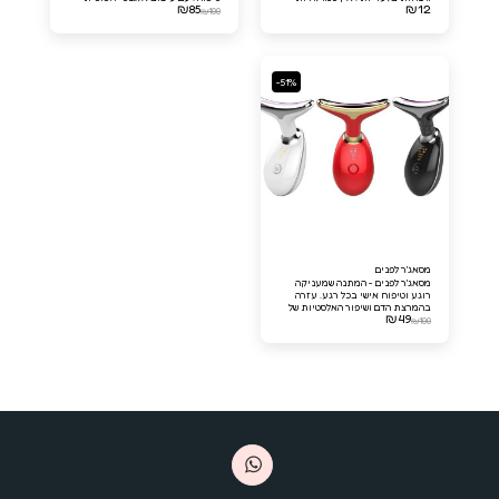
₪
85
₪
12
חבר מועדון דברים יפים VIP!
איכותית, המראה הזו מציעה הגדלה
₪
100
מצוינת ומאפשרת ראייה ברורה של
כל הפרטים הקטנים (ראש המראה
מתכוונת)
-51%
מסאג'ר לפנים
מסאג'ר לפנים - המתנה שמעניקה
רוגע וטיפוח אישי בכל רגע. עזרה
בהמרצת הדם ושיפור האלסטיות של
₪
49
העור, הדרך האולטימטיבית לפינוק
₪
100
עצמי לאחר יום ארוך. מושלם כמתנה
לאישה שמעריכה טיפוח איכותי.