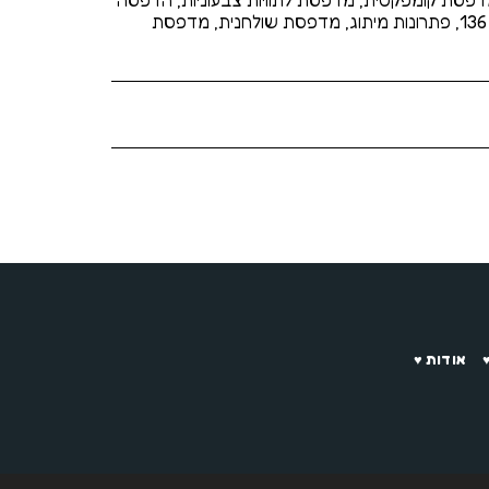
דפסת קומפקטית, מדפסת לתוויות צבעוניות, הדפסה
מקצועית, דברים יפים, רבי עקיבא 136, פתרונות מיתוג, מדפסת שולחנית, מדפסת
אודות ♥️