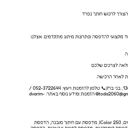
ד מקצועי להדפסה ופתרונות מיתוג מתקדמים. אצלנו
📍 חנות דברים יפים: רבי עקיבא 136, בני ברק📞 טלפון להזמנות וייעוץ: 052-3722644 /
050-7070279📧 מייל: toda2060@gmail.com🌐 הזמנות ומידע נוסף באתר: dvarim-
מדפסת מדבקות, מדפסת מגנטים, IColor 250, מדפסת עם חיתוך מובנה, הדפסת