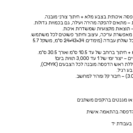
✅ קומפקטית וקלה – מתאימה לכל שולחן עבודה (מימדים: 34×43×24 ס"מ, משקל 5.7
✅ מחסנית דיו אחת איכותית – כוללת ראש הדפסה מובנה לכל הצבעים (CMYK),