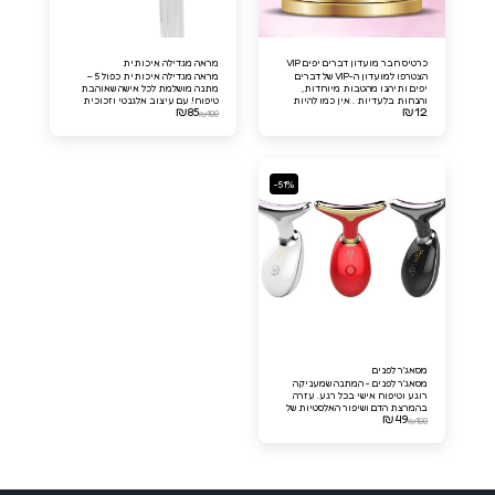
כרטיס חבר מועדון דברים יפים VIP
מראה מגדילה איכותית
הצטרפו למועדון ה-VIP של דברים
מראה מגדילה איכותית כפול 5 –
יפים ותיהנו מהטבות מיוחדות,
מתנה מושלמת לכל אישה שאוהבת
והנחות בלעדיות . אין כמו להיות
טיפוח! עם עיצוב אלגנטי וזכוכית
₪
85
₪
12
חבר מועדון דברים יפים VIP!
איכותית, המראה הזו מציעה הגדלה
₪
100
מצוינת ומאפשרת ראייה ברורה של
כל הפרטים הקטנים (ראש המראה
מתכוונת)
-51%
מסאג'ר לפנים
מסאג'ר לפנים - המתנה שמעניקה
רוגע וטיפוח אישי בכל רגע. עזרה
בהמרצת הדם ושיפור האלסטיות של
₪
49
העור, הדרך האולטימטיבית לפינוק
₪
100
עצמי לאחר יום ארוך. מושלם כמתנה
לאישה שמעריכה טיפוח איכותי.