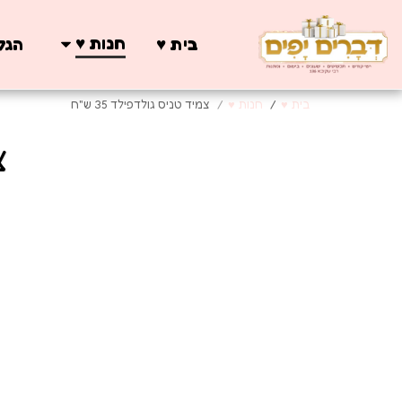
חנות ♥️
בית ♥️
הגלר
בית ♥️
חנות ♥️
צמיד טניס גולדפילד 35 ש"ח
צ