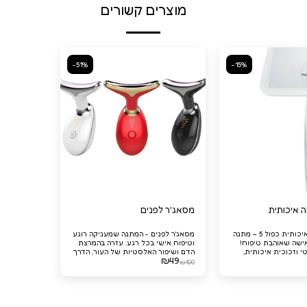
מוצרים קשורים
-51%
-15%
 איכותית
מסאג'ר לפנים
מראה מגדילה איכותית כפול 5 – מתנה
מסאג'ר לפנים - המתנה שמעניקה רוגע
ישה שאוהבת טיפוח!
וטיפוח אישי בכל רגע. עזרה בהמרצת
י וזכוכית איכותית,
הדם ושיפור האלסטיות של העור, הדרך
₪
49
עה הגדלה מצוינת
האולטימטיבית לפינוק עצמי לאחר יום
₪
100
 ברורה של כל הפרטים
ארוך. מושלם כמתנה לאישה שמעריכה
המראה מתכוונת)
טיפוח איכותי.