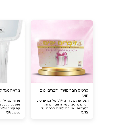
כרטיס חבר מועדון דברים יפים
מראה מגדילה
VIP
הצטרפו למועדון ה-VIP של דברים יפים
ותיהנו מהטבות מיוחדות, והנחות
מושלמת לכל א
בלעדיות . אין כמו להיות חבר מועדון
עם עיצוב אלגנט
₪
85
₪
12
דברים יפים VIP!
המראה הזו מצי
₪
100
ומאפשרת ראייה
הקטנים (ראש 