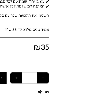
צמיד טניס גולדפילד 35 ש"ח
₪
35
הו
שתף