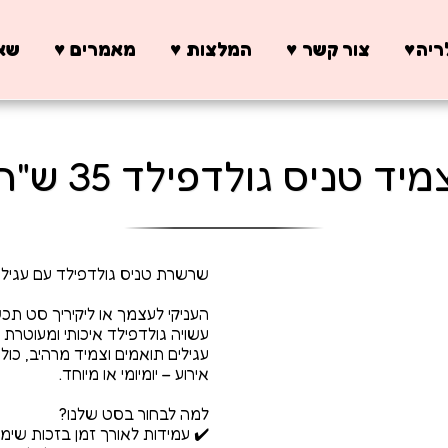
יה♥️
צור קשר ♥️
המלצות ♥️
מאמרים ♥️
שאל
מיד טניס גולדפילד 35 ש"ח
העניקי לעצמך או ליקיריך סט תכ
עשויה גולדפילד איכותי ומעוטרת 
עגילים תואמים וצמיד מרהיב, כ