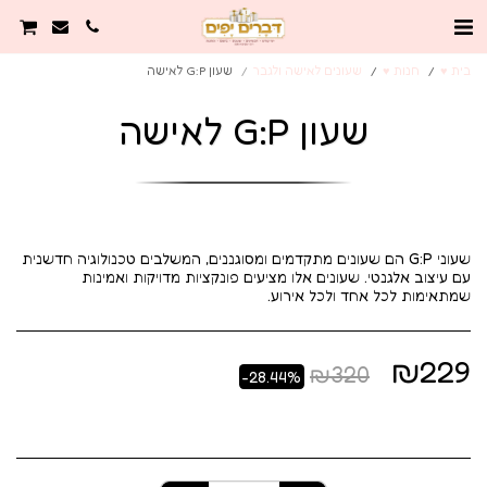
בית ♥️
חנות ♥️
שעונים לאישה ולגבר
שעון G:P לאישה
שעון G:P לאישה
שעוני G:P הם שעונים מתקדמים ומסוגננים, המשלבים טכנולוגיה חדשנית
עם עיצוב אלגנטי. שעונים אלו מציעים פונקציות מדויקות ואמינות
שמתאימות לכל אחד ולכל אירוע.
₪
229
₪
320
-28.44%