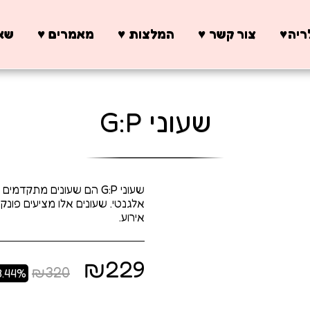
יה♥️
צור קשר ♥️
המלצות ♥️
מאמרים ♥️
שאל
שעוני G:P
שעוני G:P הם שעונים מתק
אלגנטי. שעונים אלו מציעים פונק
אירוע.
₪
229
₪
320
8.44%