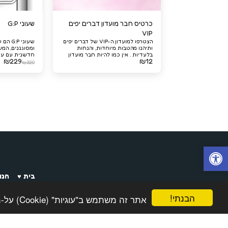
כרטיס חבר מועדון דברים יפים
שעוני G:P
VIP
הצטרפו למועדון ה-VIP של דברים יפים
שעוני 
ותיהנו מהטבות מיוחדות, והנחות
ומסוגננים, המש
בלעדיות . אין כמו להיות חבר מועדון
חדשנית עם עיצ
₪
229
₪
12
דברים יפים VIP!
מציעים פונקציו
₪
320
שמתאימות לכל 
בית ♥️
חנות
הבנתי!
אתר זה משתמש ב"עוגיות" (Cookie) על-מנת להבטיח שתהנה מהחוויה הטובה ביותר באתר שלך.